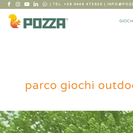
| TEL. +39 0445 473920
|
INFO@POZZ
GIOCH
parco giochi outd