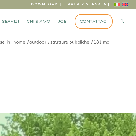
DOWNLOAD |
AREA RISERVATA |
SERVIZI
CHI SIAMO
JOB
CONTATTACI
sei in:
home
/
outdoor
/
strutture pubbliche
/
181 mq